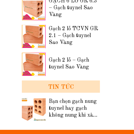
GẠCH 6 LỖ GR 6.3
– Gạch tuynel Sao
Vàng
Gạch 2 lỗ TCVN GR
2.1 – Gạch tuynel
Sao Vàng
Gạch 2 lỗ – Gạch
tuynel Sao Vàng
TIN TỨC
Bạn chọn gạch nung
tuynel hay gạch
không nung khi xây
tường nhà