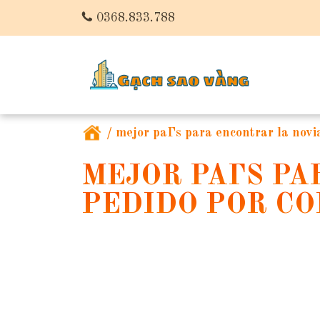
0368.833.788
/
mejor paГ­s para encontrar la novi
MEJOR PAГ­S P
PEDIDO POR C