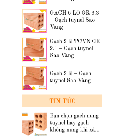
GẠCH 6 LỖ GR 6.3
– Gạch tuynel Sao
Vàng
Gạch 2 lỗ TCVN GR
2.1 – Gạch tuynel
Sao Vàng
Gạch 2 lỗ – Gạch
tuynel Sao Vàng
TIN TỨC
Bạn chọn gạch nung
tuynel hay gạch
không nung khi xây
tường nhà