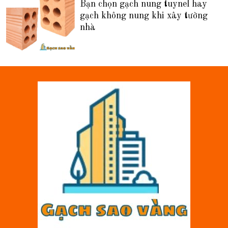
Bạn chọn gạch nung tuynel hay
gạch không nung khi xây tường
nhà