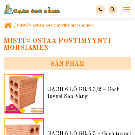
/
mistГ¤ ostaa postimyynti morsiamen
MISTГ¤ OSTAA POSTIMYYNTI
MORSIAMEN
SẢN PHẨM
GẠCH 6 LỖ GR 6.3/2 – Gạch
tuynel Sao Vàng
GẠCH 6 LỖ GR 6.3 – Gạch tuynel