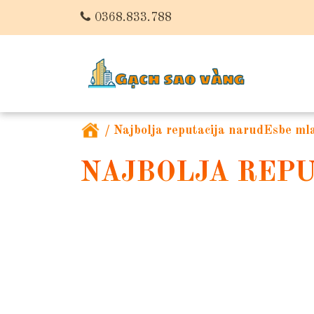
0368.833.788
/
Najbolja reputacija narudЕѕbe m
NAJBOLJA REP