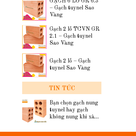
GẠCH 6 LỖ GR 6.3
– Gạch tuynel Sao
Vàng
Gạch 2 lỗ TCVN GR
2.1 – Gạch tuynel
Sao Vàng
Gạch 2 lỗ – Gạch
tuynel Sao Vàng
TIN TỨC
Bạn chọn gạch nung
tuynel hay gạch
không nung khi xây
tường nhà