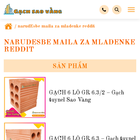
/
narudЕѕbe maila za mladenke reddit
NARUDЕЅBE MAILA ZA MLADENKE
REDDIT
SẢN PHẨM
GẠCH 6 LỖ GR 6.3/2 – Gạch
tuynel Sao Vàng
GẠCH 6 LỖ GR 6.3 – Gạch tuynel