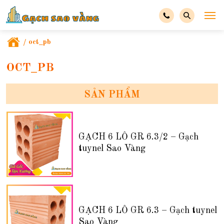
/
oct_pb
OCT_PB
SẢN PHẨM
GẠCH 6 LỖ GR 6.3/2 – Gạch
tuynel Sao Vàng
GẠCH 6 LỖ GR 6.3 – Gạch tuynel
Sao Vàng