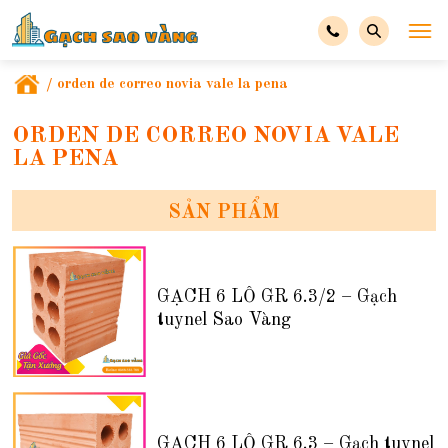
/
orden de correo novia vale la pena
ORDEN DE CORREO NOVIA VALE
LA PENA
SẢN PHẨM
GẠCH 6 LỖ GR 6.3/2 – Gạch
tuynel Sao Vàng
GẠCH 6 LỖ GR 6.3 – Gạch tuynel