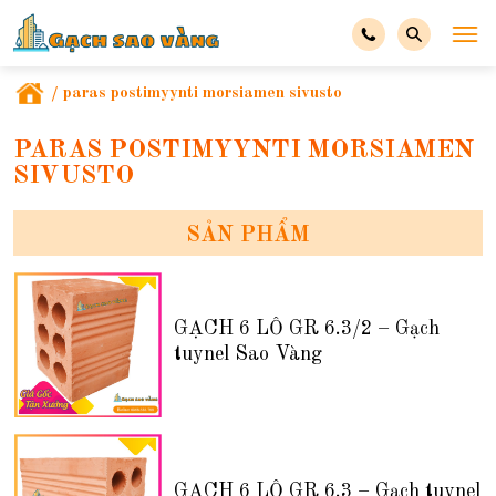
/
paras postimyynti morsiamen sivusto
PARAS POSTIMYYNTI MORSIAMEN
SIVUSTO
SẢN PHẨM
GẠCH 6 LỖ GR 6.3/2 – Gạch
tuynel Sao Vàng
GẠCH 6 LỖ GR 6.3 – Gạch tuynel