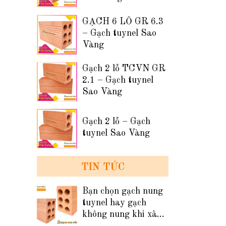
GẠCH 6 LỖ GR 6.3
– Gạch tuynel Sao
Vàng
Gạch 2 lỗ TCVN GR
2.1 – Gạch tuynel
Sao Vàng
Gạch 2 lỗ – Gạch
tuynel Sao Vàng
TIN TỨC
Bạn chọn gạch nung
tuynel hay gạch
không nung khi xây
tường nhà