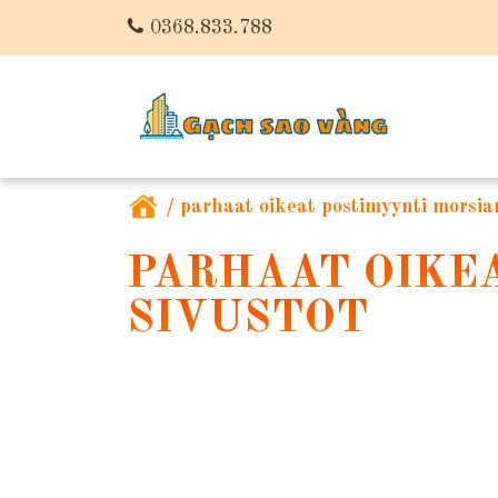
0368.833.788
/
parhaat oikeat postimyynti morsia
PARHAAT OIKE
SIVUSTOT