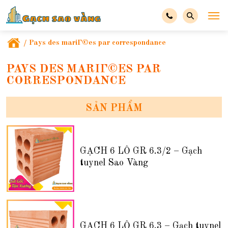
/
Pays des mariГ©es par correspondance
PAYS DES MARIГ©ES PAR
CORRESPONDANCE
SẢN PHẨM
GẠCH 6 LỖ GR 6.3/2 – Gạch
tuynel Sao Vàng
GẠCH 6 LỖ GR 6.3 – Gạch tuynel