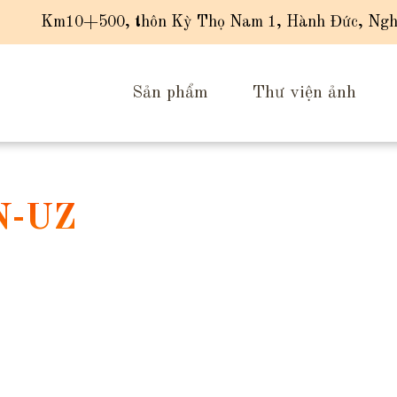
Km10+500, thôn Kỳ Thọ Nam 1, Hành Đức, Ngh
Sản phẩm
Thư viện ảnh
N-UZ