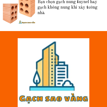
Bạn chọn gạch nung tuynel hay
gạch không nung khi xây tường
nhà