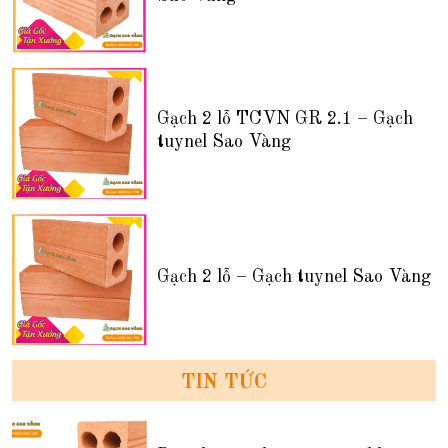
Gạch 2 lỗ TCVN GR 2.1 – Gạch
tuynel Sao Vàng
Gạch 2 lỗ – Gạch tuynel Sao Vàng
TIN TỨC