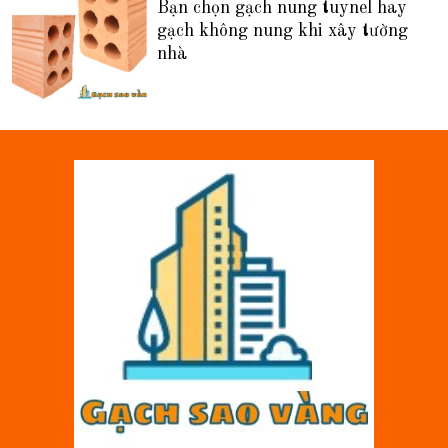
Bạn chọn gạch nung tuynel hay
gạch không nung khi xây tường
nhà