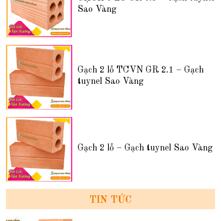
Sao Vàng
Gạch 2 lỗ TCVN GR 2.1 – Gạch
tuynel Sao Vàng
Gạch 2 lỗ – Gạch tuynel Sao Vàng
TIN TỨC