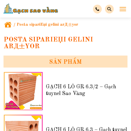
/
Posta sipariЕџi gelini arД±yor
POSTA SIPARIЕЏI GELINI
ARД±YOR
SẢN PHẨM
GẠCH 6 LỖ GR 6.3/2 – Gạch
tuynel Sao Vàng
GẠCH 6 LỖ GR 6.3 – Gạch tuynel