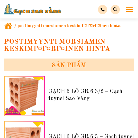
/
postimyynti morsiamen keskimГ¤Г¤rГ¤inen hinta
POSTIMYYNTI MORSIAMEN
KESKIMГ¤Г¤RГ¤INEN HINTA
SẢN PHẨM
GẠCH 6 LỖ GR 6.3/2 – Gạch
tuynel Sao Vàng
GẠCH 6 LỖ GR 6.3 – Gạch tuynel