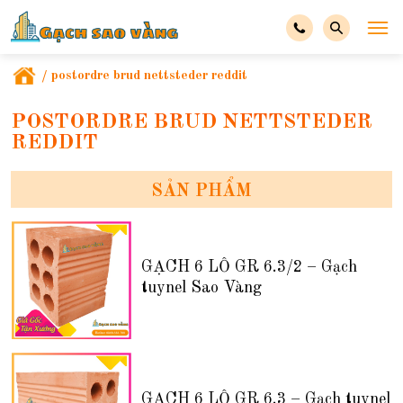
/
postordre brud nettsteder reddit
POSTORDRE BRUD NETTSTEDER
REDDIT
SẢN PHẨM
GẠCH 6 LỖ GR 6.3/2 – Gạch
tuynel Sao Vàng
GẠCH 6 LỖ GR 6.3 – Gạch tuynel