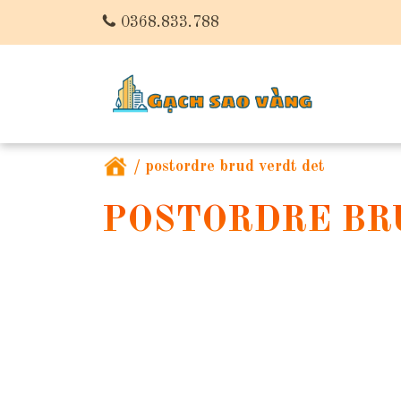
0368.833.788
/
postordre brud verdt det
POSTORDRE BR