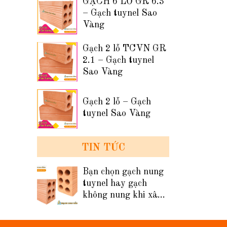
GẠCH 6 LỖ GR 6.3
– Gạch tuynel Sao
Vàng
Gạch 2 lỗ TCVN GR
2.1 – Gạch tuynel
Sao Vàng
Gạch 2 lỗ – Gạch
tuynel Sao Vàng
TIN TỨC
Bạn chọn gạch nung
tuynel hay gạch
không nung khi xây
tường nhà