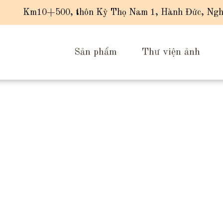
Km10+500, thôn Kỳ Thọ Nam 1, Hành Đức, Ngh
Sản phẩm
Thư viện ảnh