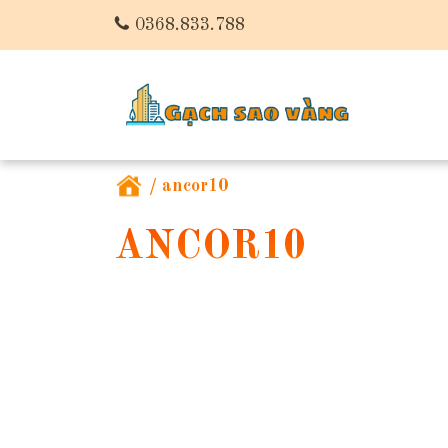
0368.833.788
/
ancor10
ANCOR10