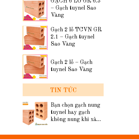
GẠCH 6 LỖ GR 6.3
– Gạch tuynel Sao
Vàng
Gạch 2 lỗ TCVN GR
2.1 – Gạch tuynel
Sao Vàng
Gạch 2 lỗ – Gạch
tuynel Sao Vàng
TIN TỨC
Bạn chọn gạch nung
tuynel hay gạch
không nung khi xây
tường nhà