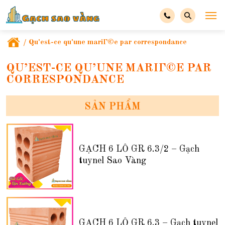
/
Qu'est-ce qu'une mariГ©e par correspondance
QU’EST-CE QU’UNE MARIГ©E PAR
CORRESPONDANCE
SẢN PHẨM
GẠCH 6 LỖ GR 6.3/2 – Gạch
tuynel Sao Vàng
GẠCH 6 LỖ GR 6.3 – Gạch tuynel