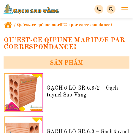
/
Qu'est-ce qu'une mariГ©e par correspondance?
QU’EST-CE QU’UNE MARIГ©E PAR
CORRESPONDANCE?
SẢN PHẨM
GẠCH 6 LỖ GR 6.3/2 – Gạch
tuynel Sao Vàng
GẠCH 6 LỖ GR 6.3 – Gạch tuynel