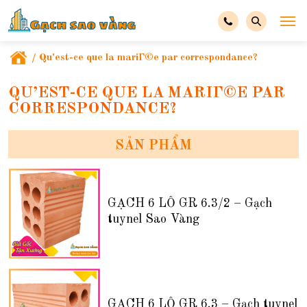
/
Qu'est-ce que la mariГ©e par correspondance?
QU’EST-CE QUE LA MARIГ©E PAR
CORRESPONDANCE?
SẢN PHẨM
GẠCH 6 LỖ GR 6.3/2 – Gạch
tuynel Sao Vàng
GẠCH 6 LỖ GR 6.3 – Gạch tuynel