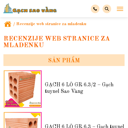
/
Recenzije web stranice za mladenku
RECENZIJE WEB STRANICE ZA
MLADENKU
SẢN PHẨM
GẠCH 6 LỖ GR 6.3/2 – Gạch
tuynel Sao Vàng
GẠCH 6 LỖ GR 6.3 – Gạch tuynel