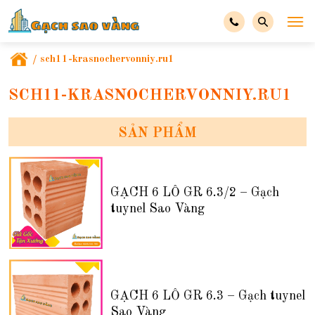
/
sch11-krasnochervonniy.ru1
SCH11-KRASNOCHERVONNIY.RU1
SẢN PHẨM
GẠCH 6 LỖ GR 6.3/2 – Gạch
tuynel Sao Vàng
GẠCH 6 LỖ GR 6.3 – Gạch tuynel
Sao Vàng