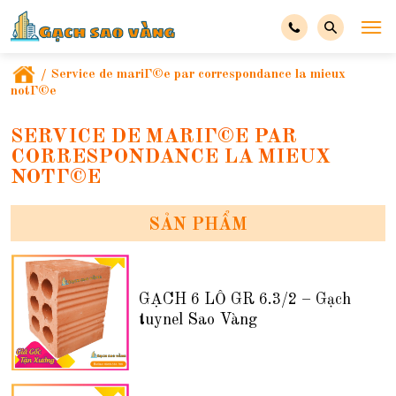
/
Service de mariГ©e par correspondance la mieux
notГ©e
SERVICE DE MARIГ©E PAR
CORRESPONDANCE LA MIEUX
NOTГ©E
SẢN PHẨM
GẠCH 6 LỖ GR 6.3/2 – Gạch
tuynel Sao Vàng