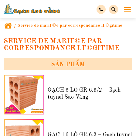
/
Service de mariГ©e par correspondance lГ©gitime
SERVICE DE MARIГ©E PAR
CORRESPONDANCE LГ©GITIME
SẢN PHẨM
GẠCH 6 LỖ GR 6.3/2 – Gạch
tuynel Sao Vàng
GẠCH 6 LỖ GR 6.3 – Gạch tuynel