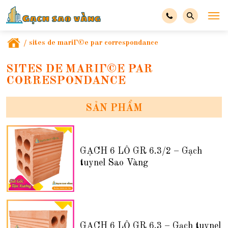
/
sites de mariГ©e par correspondance
SITES DE MARIГ©E PAR
CORRESPONDANCE
SẢN PHẨM
GẠCH 6 LỖ GR 6.3/2 – Gạch
tuynel Sao Vàng
GẠCH 6 LỖ GR 6.3 – Gạch tuynel