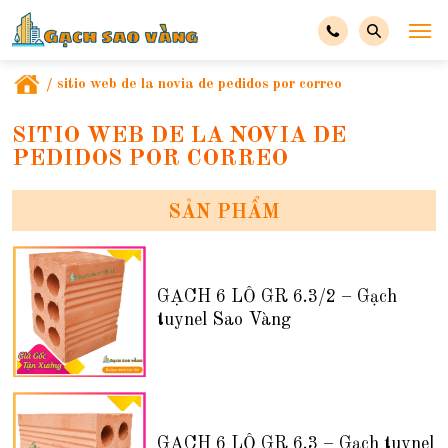
/
sitio web de la novia de pedidos por correo
SITIO WEB DE LA NOVIA DE
PEDIDOS POR CORREO
SẢN PHẨM
GẠCH 6 LỖ GR 6.3/2 – Gạch
tuynel Sao Vàng
GẠCH 6 LỖ GR 6.3 – Gạch tuynel