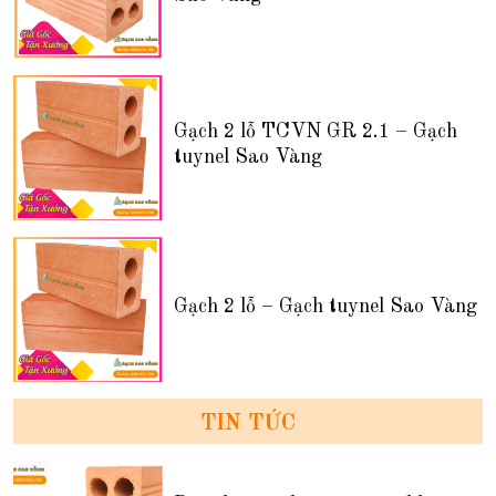
Gạch 2 lỗ TCVN GR 2.1 – Gạch
tuynel Sao Vàng
Gạch 2 lỗ – Gạch tuynel Sao Vàng
TIN TỨC