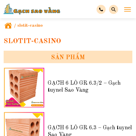
/
slotit-casino
SLOTIT-CASINO
SẢN PHẨM
GẠCH 6 LỖ GR 6.3/2 – Gạch
tuynel Sao Vàng
GẠCH 6 LỖ GR 6.3 – Gạch tuynel
Sao Vàng