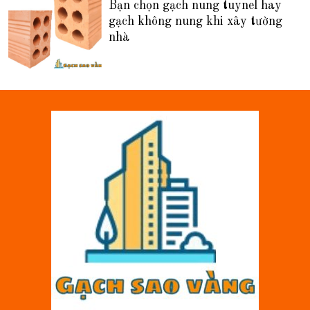
Bạn chọn gạch nung tuynel hay
gạch không nung khi xây tường
nhà