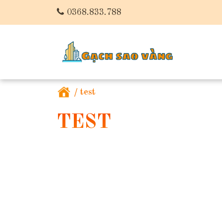
0368.833.788
/
test
TEST