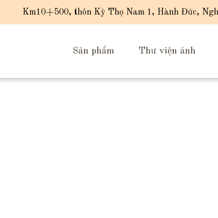
Km10+500, thôn Kỳ Thọ Nam 1, Hành Đức, Ngh
Sản phẩm
Thư viện ảnh