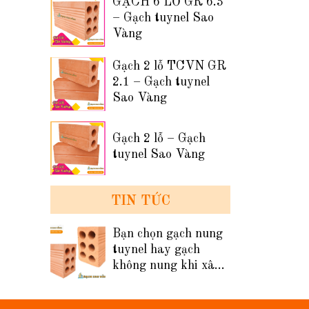
GẠCH 6 LỖ GR 6.3
– Gạch tuynel Sao
Vàng
Gạch 2 lỗ TCVN GR
2.1 – Gạch tuynel
Sao Vàng
Gạch 2 lỗ – Gạch
tuynel Sao Vàng
TIN TỨC
Bạn chọn gạch nung
tuynel hay gạch
không nung khi xây
tường nhà