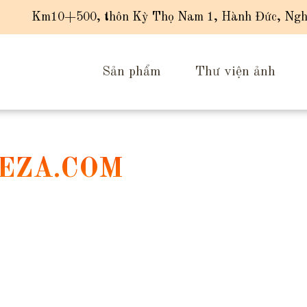
Km10+500, thôn Kỳ Thọ Nam 1, Hành Đức, Ngh
Sản phẩm
Thư viện ảnh
EZA.COM