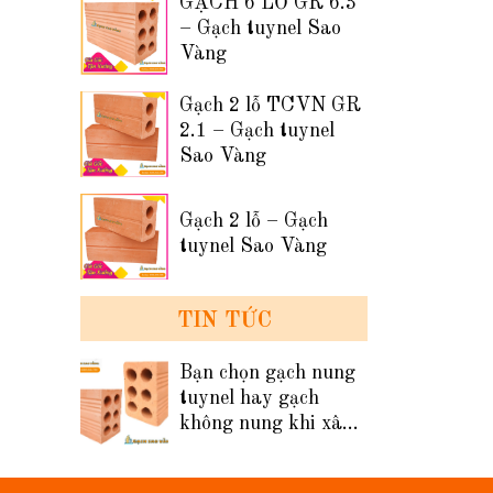
GẠCH 6 LỖ GR 6.3
– Gạch tuynel Sao
Vàng
Gạch 2 lỗ TCVN GR
2.1 – Gạch tuynel
Sao Vàng
Gạch 2 lỗ – Gạch
tuynel Sao Vàng
TIN TỨC
Bạn chọn gạch nung
tuynel hay gạch
không nung khi xây
tường nhà