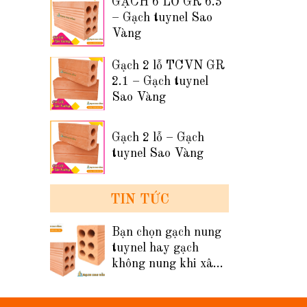
GẠCH 6 LỖ GR 6.3
– Gạch tuynel Sao
Vàng
Gạch 2 lỗ TCVN GR
2.1 – Gạch tuynel
Sao Vàng
Gạch 2 lỗ – Gạch
tuynel Sao Vàng
TIN TỨC
Bạn chọn gạch nung
tuynel hay gạch
không nung khi xây
tường nhà