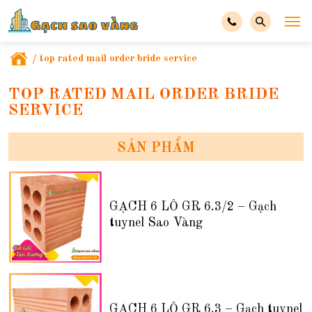
/
top rated mail order bride service
TOP RATED MAIL ORDER BRIDE
SERVICE
SẢN PHẨM
GẠCH 6 LỖ GR 6.3/2 – Gạch
tuynel Sao Vàng
GẠCH 6 LỖ GR 6.3 – Gạch tuynel