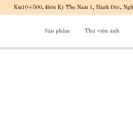
Km10+500, thôn Kỳ Thọ Nam 1, Hành Đức, Ngh
Sản phẩm
Thư viện ảnh