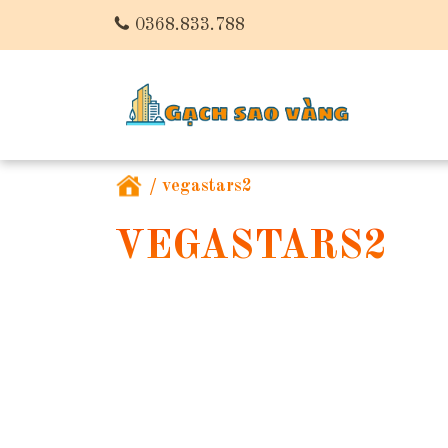
0368.833.788
/
vegastars2
VEGASTARS2