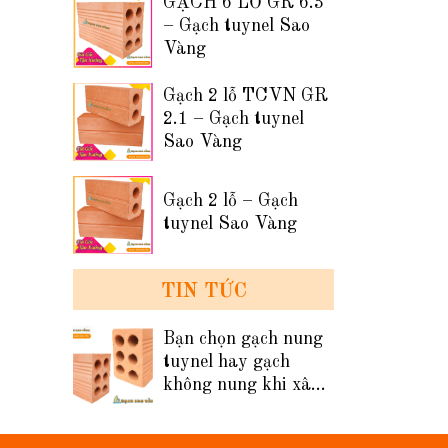
GẠCH 6 LỖ GR 6.3
– Gạch tuynel Sao
Vàng
Gạch 2 lỗ TCVN GR
2.1 – Gạch tuynel
Sao Vàng
Gạch 2 lỗ – Gạch
tuynel Sao Vàng
TIN TỨC
Bạn chọn gạch nung
tuynel hay gạch
không nung khi xây
tường nhà