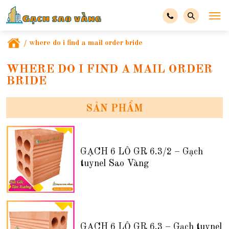
/
where do i find a mail order bride
WHERE DO I FIND A MAIL ORDER
BRIDE
SẢN PHẨM
GẠCH 6 LỖ GR 6.3/2 – Gạch
tuynel Sao Vàng
GẠCH 6 LỖ GR 6.3 – Gạch tuynel