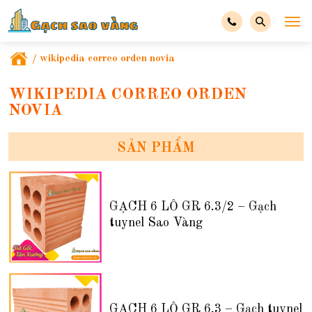
/
wikipedia correo orden novia
WIKIPEDIA CORREO ORDEN
NOVIA
SẢN PHẨM
GẠCH 6 LỖ GR 6.3/2 – Gạch
tuynel Sao Vàng
GẠCH 6 LỖ GR 6.3 – Gạch tuynel