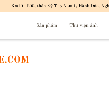
Km10+500, thôn Kỳ Thọ Nam 1, Hành Đức, Ngh
Sản phẩm
Thư viện ảnh
E.COM