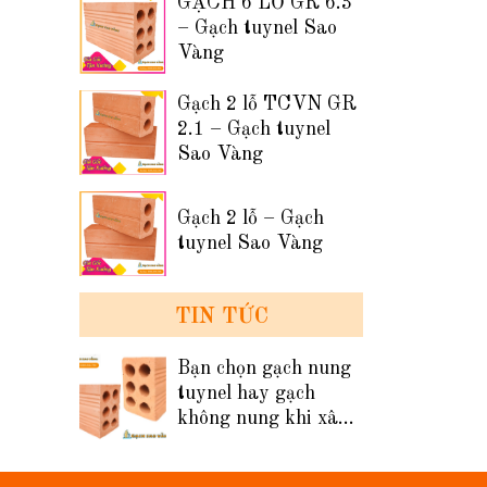
GẠCH 6 LỖ GR 6.3
– Gạch tuynel Sao
Vàng
Gạch 2 lỗ TCVN GR
2.1 – Gạch tuynel
Sao Vàng
Gạch 2 lỗ – Gạch
tuynel Sao Vàng
TIN TỨC
Bạn chọn gạch nung
tuynel hay gạch
không nung khi xây
tường nhà