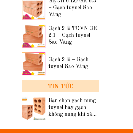
GẠCH 6 LỖ GR 6.3
– Gạch tuynel Sao
Vàng
Gạch 2 lỗ TCVN GR
2.1 – Gạch tuynel
Sao Vàng
Gạch 2 lỗ – Gạch
tuynel Sao Vàng
TIN TỨC
Bạn chọn gạch nung
tuynel hay gạch
không nung khi xây
tường nhà