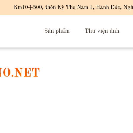
Km10+500, thôn Kỳ Thọ Nam 1, Hành Đức, Ngh
Sản phẩm
Thư viện ảnh
O.NET