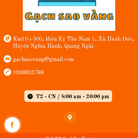
Km10+500, thôn Kỳ Thọ Nam 1, Xã Hành Đức,
Huyện Nghĩa Hành, Quảng Ngãi.
gachsaovang@gmail.com
0368833788
T2 - CN / 8:00 am - 20:00 pm